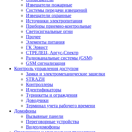
Извещатели пожарные
Системы передачи извещений
Извещатели охранные
Источники электропитания
Приборы приемно-контрольные
Светосигнальные огни
Прочее
Элементы питания
ГК Эрвист
СТРЕЛЕЦ, Аргус-Спектр
Радиоканальные системы (GSM)
GSM сигнализация
Контроль управления доступом
Замки и электромеханические защелки
STRAZH
Контроллеры
Идентификаторы
Турникеты и ограждения
Доводчики
Терминал учета рабочего времени
Домофоны
Вызывные панели
Переговорные устройства
Видеодомофоны