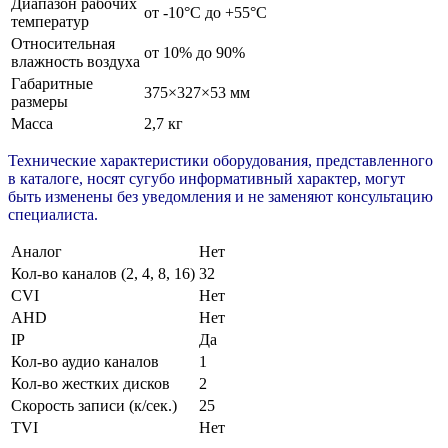
Диапазон рабочих
от -10°C до +55°C
температур
Относительная
от 10% до 90%
влажность воздуха
Габаритные
375×327×53 мм
размеры
Масса
2,7 кг
Технические характеристики оборудования, представленного
в каталоге, носят сугубо информативный характер, могут
быть изменены без уведомления и не заменяют консультацию
специалиста.
Аналог
Нет
Кол-во каналов (2, 4, 8, 16)
32
CVI
Нет
AHD
Нет
IP
Да
Кол-во аудио каналов
1
Кол-во жестких дисков
2
Скорость записи (к/сек.)
25
TVI
Нет