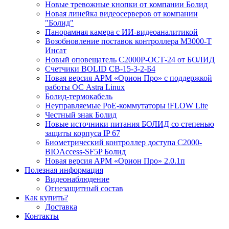
Новые тревожные кнопки от компании Болид
Новая линейка видеосерверов от компании
"Болид"
Панорамная камера с ИИ-видеоаналитикой
Возобновление поставок контроллера М3000-Т
Инсат
Новый оповещатель С2000Р-ОСТ-24 от БОЛИД
Счетчики BOLID СВ-15-3-2-Б4
Новая версия АРМ «Орион Про» с поддержкой
работы ОС Astra Linux
Болид-термокабель
Неуправляемые PoE-коммутаторы iFLOW Lite
Честный знак Болид
Новые источники питания БОЛИД со степенью
защиты корпуса IP 67
Биометрический контроллер доступа С2000-
BIOAccess-SF5P Болид
Новая версия АРМ «Орион Про» 2.0.1п
Полезная информация
Видеонаблюдение
Огнезащитный состав
Как купить?
Доставка
Контакты