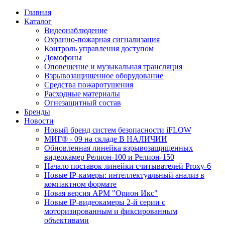
Главная
Каталог
Видеонаблюдение
Охранно-пожарная сигнализация
Контроль управления доступом
Домофоны
Оповещение и музыкальная трансляция
Взрывозащищенное оборудование
Средства пожаротушения
Расходные материалы
Огнезащитный состав
Бренды
Новости
Новый бренд систем безопасности iFLOW
МИГ® - 09 на складе В НАЛИЧИИ
Обновленная линейка взрывозащищенных
видеокамер Релион-100 и Релион-150
Начало поставок линейки считывателей Proxy-6
Новые IP-камеры: интеллектуальный анализ в
компактном формате
Новая версия АРМ "Орион Икс"
Новые IP-видеокамеры 2-й серии с
моторизированным и фиксированным
объективами