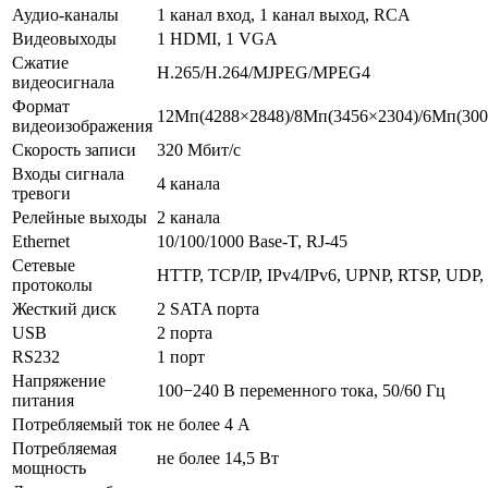
Аудио-каналы
1 канал вход, 1 канал выход, RCA
Видеовыходы
1 HDMI, 1 VGA
Сжатие
H.265/H.264/MJPEG/MPEG4
видеосигнала
Формат
12Mп(4288×2848)/8Mп(3456×2304)/6Mп(3008
видеоизображения
Скорость записи
320 Mбит/с
Входы cигнала
4 канала
тревоги
Релейные выходы
2 канала
Ethernet
10/100/1000 Base-T, RJ-45
Сетевые
HTTP, TCP/IP, IPv4/IPv6, UPNP, RTSP, UDP,
протоколы
Жесткий диск
2 SATA порта
USB
2 порта
RS232
1 порт
Напряжение
100−240 В переменного тока, 50/60 Гц
питания
Потребляемый ток
не более 4 А
Потребляемая
не более 14,5 Вт
мощность