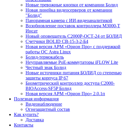
Новые тревожные кнопки от компании Болид
Новая линейка видеосерверов от компании
"Болид"
Панорамная камера с ИИ-видеоаналитикой
Возобновление поставок контроллера М3000-Т
Инсат
Новый оповещатель С2000Р-ОСТ-24 от БОЛИД
Счетчики BOLID СВ-15-3-2-Б4
Новая версия АРМ «Орион Про» с поддержкой
работы ОС Astra Linux
Болид-термокабель
Неуправляемые PoE-коммутаторы iFLOW Lite
Честный знак Болид
Новые источники питания БОЛИД со степенью
защиты корпуса IP 67
Биометрический контроллер доступа С2000-
BIOAccess-SF5P Болид
Новая версия АРМ «Орион Про» 2.0.1п
Полезная информация
Видеонаблюдение
Огнезащитный состав
Как купить?
Доставка
Контакты