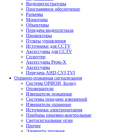
Видеорегистраторы
Программное обеспечение
Разъемы
Мониторы
Объективы
Передача видеосигнала
Прожекторы
Пульты управления
Источники для CCTV
Аксессуары для CCTV
Сплиттер
Аксессуары Proto-X
Аксессуары
Передача AHD,CVI,TVI
Охранно-пожарная сигнализация
Система ОРИОН, Болид
Оповещатели
Извещатели пожарные
Системы передачи извещений
Извещатели охранные
Источники электропитания
Приборы приемно-контрольные
Светосигнальные огни
Прочее
Элементы питания