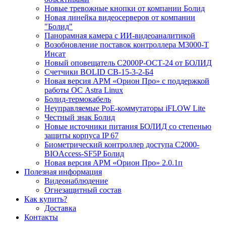
Новые тревожные кнопки от компании Болид
Новая линейка видеосерверов от компании
"Болид"
Панорамная камера с ИИ-видеоаналитикой
Возобновление поставок контроллера М3000-Т
Инсат
Новый оповещатель С2000Р-ОСТ-24 от БОЛИД
Счетчики BOLID СВ-15-3-2-Б4
Новая версия АРМ «Орион Про» с поддержкой
работы ОС Astra Linux
Болид-термокабель
Неуправляемые PoE-коммутаторы iFLOW Lite
Честный знак Болид
Новые источники питания БОЛИД со степенью
защиты корпуса IP 67
Биометрический контроллер доступа С2000-
BIOAccess-SF5P Болид
Новая версия АРМ «Орион Про» 2.0.1п
Полезная информация
Видеонаблюдение
Огнезащитный состав
Как купить?
Доставка
Контакты