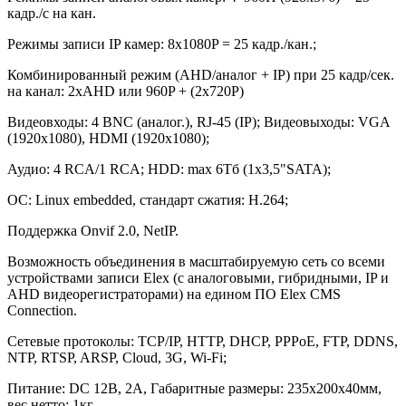
кадр./с на кан.
Режимы записи IP камер: 8x1080P = 25 кадр./кан.;
Комбинированный режим (AHD/аналог + IP) при 25 кадр/сек.
на канал: 2хAHD или 960P + (2x720Р)
Видеовходы: 4 BNC (аналог.), RJ-45 (IP); Видеовыходы: VGA
(1920x1080), HDMI (1920x1080);
Аудио: 4 RCA/1 RCA; HDD: max 6Тб (1x3,5"SATA);
ОС: Linux embedded, стандарт сжатия: H.264;
Поддержка Onvif 2.0, NetIP.
Возможность объединения в масштабируемую сеть со всеми
устройствами записи Elex (с аналоговыми, гибридными, IP и
AHD видеорегистраторами) на едином ПО Elex CMS
Connection.
Сетевые протоколы: TCP/IP, HTTP, DHCP, PPPoE, FTP, DDNS,
NTP, RTSP, ARSP, Cloud, 3G, Wi-Fi;
Питание: DC 12В, 2A, Габаритные размеры: 235х200х40мм,
вес нетто: 1кг