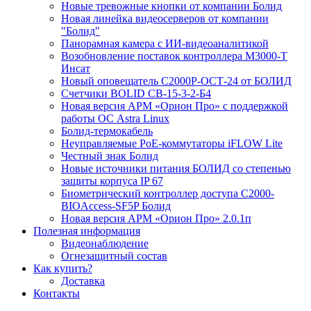
Новые тревожные кнопки от компании Болид
Новая линейка видеосерверов от компании
"Болид"
Панорамная камера с ИИ-видеоаналитикой
Возобновление поставок контроллера М3000-Т
Инсат
Новый оповещатель С2000Р-ОСТ-24 от БОЛИД
Счетчики BOLID СВ-15-3-2-Б4
Новая версия АРМ «Орион Про» с поддержкой
работы ОС Astra Linux
Болид-термокабель
Неуправляемые PoE-коммутаторы iFLOW Lite
Честный знак Болид
Новые источники питания БОЛИД со степенью
защиты корпуса IP 67
Биометрический контроллер доступа С2000-
BIOAccess-SF5P Болид
Новая версия АРМ «Орион Про» 2.0.1п
Полезная информация
Видеонаблюдение
Огнезащитный состав
Как купить?
Доставка
Контакты