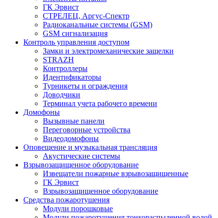
ГК Эрвист
СТРЕЛЕЦ, Аргус-Спектр
Радиоканальные системы (GSM)
GSM сигнализация
Контроль управления доступом
Замки и электромеханические защелки
STRAZH
Контроллеры
Идентификаторы
Турникеты и ограждения
Доводчики
Терминал учета рабочего времени
Домофоны
Вызывные панели
Переговорные устройства
Видеодомофоны
Оповещение и музыкальная трансляция
Акустические системы
Взрывозащищенное оборудование
Извещатели пожарные взрывозащищенные
ГК Эрвист
Взрывозащищенное оборудование
Средства пожаротушения
Модули порошковые
Модули пожаротушения тонкораспыленной водой