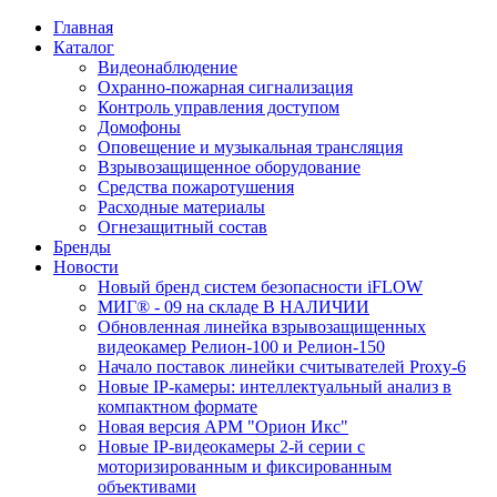
Главная
Каталог
Видеонаблюдение
Охранно-пожарная сигнализация
Контроль управления доступом
Домофоны
Оповещение и музыкальная трансляция
Взрывозащищенное оборудование
Средства пожаротушения
Расходные материалы
Огнезащитный состав
Бренды
Новости
Новый бренд систем безопасности iFLOW
МИГ® - 09 на складе В НАЛИЧИИ
Обновленная линейка взрывозащищенных
видеокамер Релион-100 и Релион-150
Начало поставок линейки считывателей Proxy-6
Новые IP-камеры: интеллектуальный анализ в
компактном формате
Новая версия АРМ "Орион Икс"
Новые IP-видеокамеры 2-й серии с
моторизированным и фиксированным
объективами