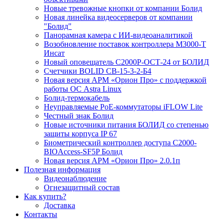
Новые тревожные кнопки от компании Болид
Новая линейка видеосерверов от компании
"Болид"
Панорамная камера с ИИ-видеоаналитикой
Возобновление поставок контроллера М3000-Т
Инсат
Новый оповещатель С2000Р-ОСТ-24 от БОЛИД
Счетчики BOLID СВ-15-3-2-Б4
Новая версия АРМ «Орион Про» с поддержкой
работы ОС Astra Linux
Болид-термокабель
Неуправляемые PoE-коммутаторы iFLOW Lite
Честный знак Болид
Новые источники питания БОЛИД со степенью
защиты корпуса IP 67
Биометрический контроллер доступа С2000-
BIOAccess-SF5P Болид
Новая версия АРМ «Орион Про» 2.0.1п
Полезная информация
Видеонаблюдение
Огнезащитный состав
Как купить?
Доставка
Контакты