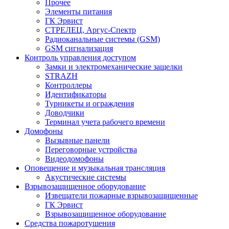
Прочее
Элементы питания
ГК Эрвист
СТРЕЛЕЦ, Аргус-Спектр
Радиоканальные системы (GSM)
GSM сигнализация
Контроль управления доступом
Замки и электромеханические защелки
STRAZH
Контроллеры
Идентификаторы
Турникеты и ограждения
Доводчики
Терминал учета рабочего времени
Домофоны
Вызывные панели
Переговорные устройства
Видеодомофоны
Оповещение и музыкальная трансляция
Акустические системы
Взрывозащищенное оборудование
Извещатели пожарные взрывозащищенные
ГК Эрвист
Взрывозащищенное оборудование
Средства пожаротушения