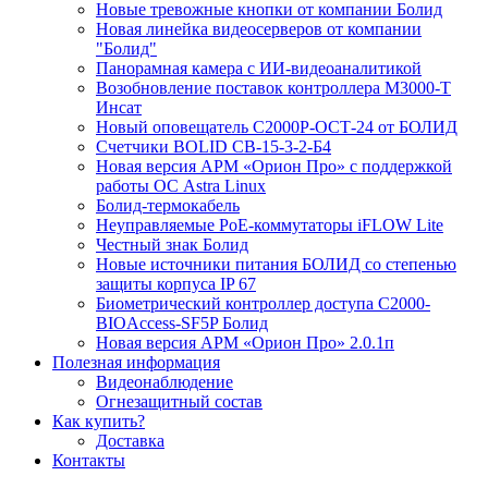
Новые тревожные кнопки от компании Болид
Новая линейка видеосерверов от компании
"Болид"
Панорамная камера с ИИ-видеоаналитикой
Возобновление поставок контроллера М3000-Т
Инсат
Новый оповещатель С2000Р-ОСТ-24 от БОЛИД
Счетчики BOLID СВ-15-3-2-Б4
Новая версия АРМ «Орион Про» с поддержкой
работы ОС Astra Linux
Болид-термокабель
Неуправляемые PoE-коммутаторы iFLOW Lite
Честный знак Болид
Новые источники питания БОЛИД со степенью
защиты корпуса IP 67
Биометрический контроллер доступа С2000-
BIOAccess-SF5P Болид
Новая версия АРМ «Орион Про» 2.0.1п
Полезная информация
Видеонаблюдение
Огнезащитный состав
Как купить?
Доставка
Контакты