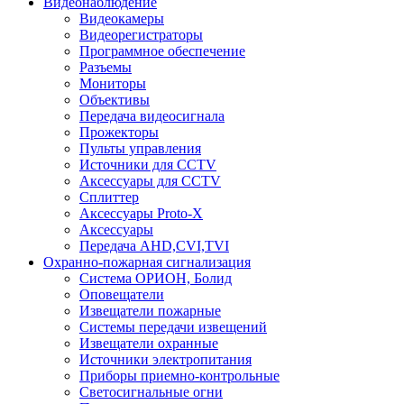
Видеонаблюдение
Видеокамеры
Видеорегистраторы
Программное обеспечение
Разъемы
Мониторы
Объективы
Передача видеосигнала
Прожекторы
Пульты управления
Источники для CCTV
Аксессуары для CCTV
Сплиттер
Аксессуары Proto-X
Аксессуары
Передача AHD,CVI,TVI
Охранно-пожарная сигнализация
Система ОРИОН, Болид
Оповещатели
Извещатели пожарные
Системы передачи извещений
Извещатели охранные
Источники электропитания
Приборы приемно-контрольные
Светосигнальные огни