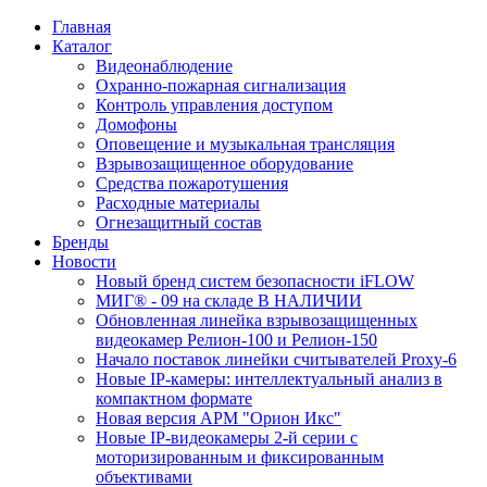
Главная
Каталог
Видеонаблюдение
Охранно-пожарная сигнализация
Контроль управления доступом
Домофоны
Оповещение и музыкальная трансляция
Взрывозащищенное оборудование
Средства пожаротушения
Расходные материалы
Огнезащитный состав
Бренды
Новости
Новый бренд систем безопасности iFLOW
МИГ® - 09 на складе В НАЛИЧИИ
Обновленная линейка взрывозащищенных
видеокамер Релион-100 и Релион-150
Начало поставок линейки считывателей Proxy-6
Новые IP-камеры: интеллектуальный анализ в
компактном формате
Новая версия АРМ "Орион Икс"
Новые IP-видеокамеры 2-й серии с
моторизированным и фиксированным
объективами