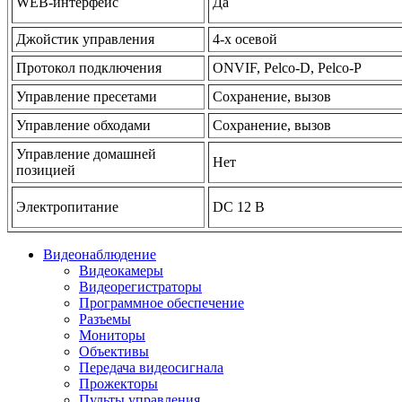
WEB-интерфейс
Да
Джойстик управления
4-х осевой
Протокол подключения
ONVIF, Pelco-D, Pelco-P
Управление пресетами
Сохранение, вызов
Управление обходами
Сохранение, вызов
Управление домашней
Нет
позицией
Электропитание
DC 12 В
Видеонаблюдение
Видеокамеры
Видеорегистраторы
Программное обеспечение
Разъемы
Мониторы
Объективы
Передача видеосигнала
Прожекторы
Пульты управления