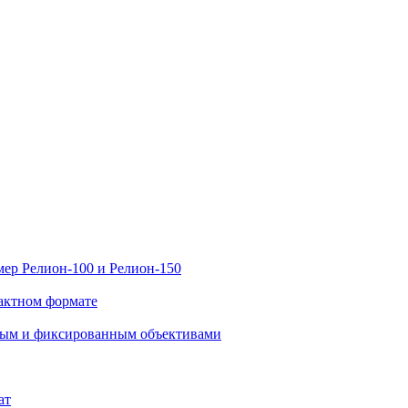
ер Релион-100 и Релион-150
актном формате
нным и фиксированным объективами
ат