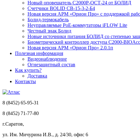
Новый оповещатель С2000Р-ОСТ-24 от БОЛИД
Счетчики BOLID СВ-15-3-2-Б4
Новая версия АРМ «Орион Про» с поддержкой рабо
Болид-термокабель
Неуправляемые PoE-коммутаторы iFLOW Lite
Честный знак Болид
Новые источники питания БОЛИД со степенью защи
Биометрический контроллер доступа С2000-BIOAcc
Новая версия АРМ «Орион Про» 2.0.1п
Полезная информация
Видеонаблюдение
Огнезащитный состав
Как купить?
Доставка
Контакты
8 (8452) 65-95-31
8 (8452) 71-77-80
г.Саратов,
ул. Им. Мичурина И.В., д. 24/30, офис 6