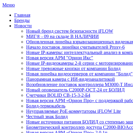
Меню
Главная
Бренды
Новости
Новый бренд систем безопасности iFLOW
МИГ® - 09 на складе В НАЛИЧИИ
Обновленная линейка взрывозащищенных видеокам
Начало поставок линейки считывателей Proxy-6
Новые IP-камеры: интеллектуальный анализ в комп
Новая версия АРМ "Орион Икс"
Новые IP-видеокамеры 2-й серии с моторизирова
Новые тревожные кнопки от компании Болид
Новая линейка видеосерверов от компании "Болид"
Панорамная камера с ИИ-видеоаналитикой
Возобновление поставок контроллера М3000-Т Инс
Новый оповещатель С2000Р-ОСТ-24 от БОЛИД
Счетчики BOLID СВ-15-3-2-Б4
Новая версия АРМ «Орион Про» с поддержкой рабо
Болид-термокабель
Неуправляемые PoE-коммутаторы iFLOW Lite
Честный знак Болид
Новые источники питания БОЛИД со степенью защи
Биометрический контроллер доступа С2000-BIOAcc
Новая версия АРМ «Орион Про» 2.0.1п