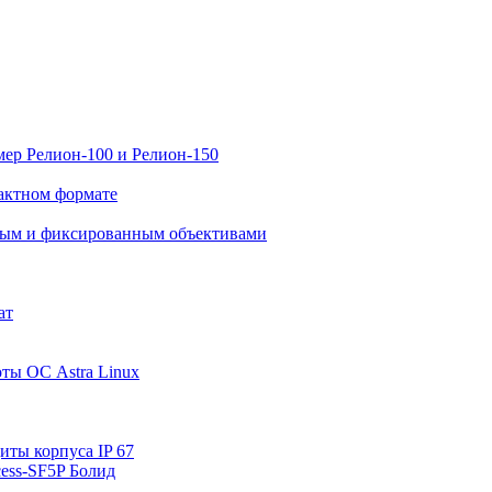
ер Релион-100 и Релион-150
актном формате
нным и фиксированным объективами
ат
ты ОС Astra Linux
ты корпуса IP 67
ess-SF5P Болид