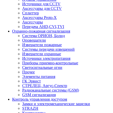
Источники для CCTV
Аксессуары для CCTV
Сплиттер
Аксессуары Proto-X
Аксессуары
Передача AHD,CVI,TVI
Охранно-пожарная сигнализация
Система ОРИОН, Болид
Оповещатели
Извещатели пожарные
Системы передачи извещений
Извещатели охранные
Источники электропитания
Приборы приемно-контрольные
Светосигнальные огни
Прочее
Элементы питания
ГК Эрвист
СТРЕЛЕЦ, Аргус-Спектр
Радиоканальные системы (GSM)
GSM сигнализация
Контроль управления доступом
Замки и электромеханические защелки
STRAZH
Контроллеры