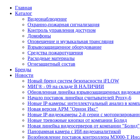
Главная
Каталог
Видеонаблюдение
Охранно-пожарная сигнализация
Контроль управления доступом
Домофоны
Оповещение и музыкальная трансляция
Взрывозащищенное оборудование
Средства пожаротушения
Расходные материалы
Огнезащитный состав
Бренды
Новости
Новый бренд систем безопасности iFLOW
МИГ® - 09 на складе В НАЛИЧИИ
Обновленная линейка взрывозащищенных видеокам
Начало поставок линейки считывателей Proxy-6
Новые IP-камеры: интеллектуальный анализ в комп
Новая версия АРМ "Орион Икс"
Новые IP-видеокамеры 2-й серии с моторизирова
Новые тревожные кнопки от компании Болид
Новая линейка видеосерверов от компании "Болид"
Панорамная камера с ИИ-видеоаналитикой
Возобновление поставок контроллера М3000-Т Инс