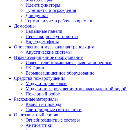
Идентификаторы
Турникеты и ограждения
Доводчики
Терминал учета рабочего времени
Домофоны
Вызывные панели
Переговорные устройства
Видеодомофоны
Оповещение и музыкальная трансляция
Акустические системы
Взрывозащищенное оборудование
Извещатели пожарные взрывозащищенные
ГК Эрвист
Взрывозащищенное оборудование
Средства пожаротушения
Модули порошковые
Модули пожаротушения тонкораспыленной водой
Пожарный робот
Расходные материалы
Кабели и провода
Светодиодные светильники
Огнезащитный состав
Огнебиозащитные составы
Антисептики