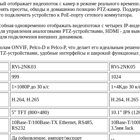
й отображает видеопоток с камер в режиме реального времени
нять пресеты, обходы и домашнюю позицию PTZ-камер. Поддержка
то подключить устройство к PoE-порту сетевого коммутатора.
собная одновременно отображать видеопотоки с четырех IP-вид
 - для управления аналоговыми PTZ-устройствами, HDMI - для в
- для подключения внешних динамиков.
лам ONVIF, Pelco-D и Pelco-P, что делает его идеальным реше
и PTZ-устройствами, удобные интерфейсы и широкий функционал
RVi-2NK03
RVi-2NK05
999
1024
1×1080P до 30 к/с
1×4Kдо 30 к/с
H.264, H.265
H.264, H.265
5” TFT (800×480)
10.1” IPS (12
10Base-T/100Base-TX Ethernet, RS485,
10Base-T/100
RS232
3.5мм Jack
Да (обновление, импорт/экспорт