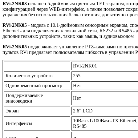
RVi-2NK03
оснащен 5-дюймовым цветным TFT экраном, которы
конфигурацией через WEB-интерфейс, а также позволяет сохра
управления без использования блока питания, достаточно прос
RVi-2NK05
- модель с 10.1-дюймовым сенсорным экраном, спо
Ethernet - для подключения к локальной сети, RS232 и RS485
дополнительных устройств, таких как мышь, и аудиовыходом 
RVi-2NK05
поддерживает управление PTZ-камерами по протоко
пультов RVi предлагает пользователям гибкость в управлени
RVi-2NK01
Количество устройств
255
Одновременный просмотр
Нет
Поддерживаемые
Нет
видеокодеки
Экран
2.6” LCD
10Base-T/100Base-TX Ethernet,
Интерфейсы
RS485