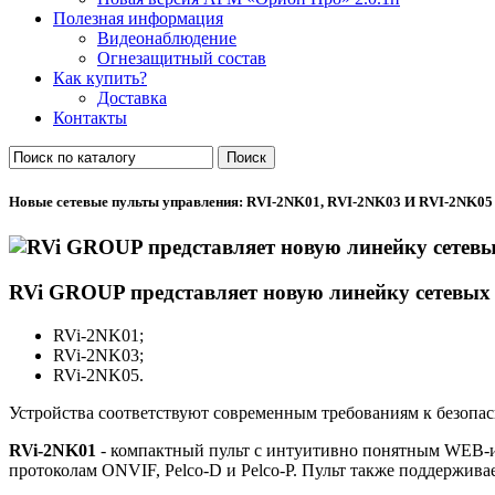
Полезная информация
Видеонаблюдение
Огнезащитный состав
Как купить?
Доставка
Контакты
Поиск
Новые сетевые пульты управления: RVI-2NK01, RVI-2NK03 И RVI-2NK05
RVi GROUP представляет новую линейку сетевых 
RVi-2NK01
;
RVi-2NK03
;
RVi-2NK05
.
Устройства соответствуют современным требованиям к безопа
RVi-2NK01
- компактный пульт с интуитивно понятным WEB-ин
протоколам ONVIF, Pelco-D и Pelco-P. Пульт также поддержива