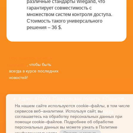
различные стандарты Wiegand, что
гарантирует совместимость с
множеством систем контроля доступа.
Стоимость такого универсального
решения – 36 $.
Подпишитесь на нашу
рассылку
, чтобы быть
всегда в курсе последних
новостей!
Адрес: 410004, Саратовская область, г Саратов,
ул Им Мичурина И.В., д. 24/30, офис 6
На нашем сайте используются cookie–файлы, в том числе
сервисов веб–аналитики. Используя сайт, вы
Соглашение об использовании сайта
соглашаетесь на обработку персональных данных при
Обратная связь
помощи cookie–файлов. Подробнее об обработке
Контакты
персональных данных вы можете узнать в Политике
Карта сайта
конфиденциальности.