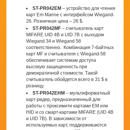
ST-PR042EM
– устройство для чтения
карт Em Marine с интерфейсом Wiegand-
26. Розничная цена – 26 $.
ST-PR042MF
– считыватель карт
MIFARE UID 4B и UID 7B с выходом
Wiegand 34 и Wiegand 58
соответственно. Комбинация 7-байтных
карт MF и считывателя с Wiegand-58
обеспечивает системам доступа
высокую защищенность при
демократичной стоимости. Такой
считыватель обойдется всего в 31 $ в
розницу.
ST-PR042EHM
– мультиформатный
карт-ридер, предназначенный для
работы с проксимити картами EM или
HID и со смарт-картами MIFARE (UID 4B
и UID 7B). В зависимости от
используемых карт, поддерживаются