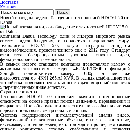
Доставка
Контакты
Поиск
Новый взгляд на видеонаблюдение с технологией HDCVI 5.0 от
Dahua
Компания Dahua Tecnology, один и лидеров мирового рынка
систем видеонаблюдения, с гордостью представляет миру
технологию HDCVI 5.0, новую итерацию стандарта
видеонаблюдения, представленного еще в 2012 году. Стандарт
отличается беспрецедентным уровнем четкости видео,
функциональности и безопасности.
В рамках нового стандарта компания представляет камеру с
активным устрашением, камеру 4K/5MP/1080P с функцией
Starlight, полноцветную камеру 1080p, а так же
видеорегистратор 4K/H.265 AI XVR. В разных комбинациях эти
устройства позволяют решить многие задачи видеонаблюдения в
5 перечисленных ниже аспектах.
Охрана периметра
Технология HDCVI 5.0 позволяет выявить потенциальные
опасности на основе правил поиска движения, перемещения и
вторжения. При обнаружении нежелательного события система
передаст пользователям тревожный сигнал.
Система поддерживает интеллектуальный анализ видео,
фильтрующий незначительные объекты, такие как животные,
насекомые, листья деревьев, капли дождя и прочие, тем самым
снижая количество ложных срабатываний и позволяя