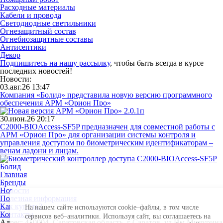
Расходные материалы
Кабели и провода
Светодиодные светильники
Огнезащитный состав
Огнебиозащитные составы
Антисептики
Декор
Подпишитесь на нашу рассылку
, чтобы быть всегда в курсе
последних новостей!
Новости:
03.авг.26 13:47
Компания «Болид» представила новую версию программного
обеспечения АРМ «Орион Про»
30.июн.26 20:17
С2000-BIOAccess-SF5P предназначен для совместной работы с
АРМ «Орион Про» для организации системы контроля и
управления доступом по биометрическим идентификаторам –
венам ладони и лицам.
Главная
Бренды
Новости
Полезная информация
Как купить?
На нашем сайте используются cookie–файлы, в том числе
Контакты
сервисов веб–аналитики. Используя сайт, вы соглашаетесь на
Адрес: 410004, Саратовская область, г Саратов, ул Им Мичурина