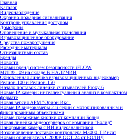
Главная
Каталог
Видеонаблюдение
Охранно-пожарная сигнализация
Контроль управления доступом
Домофоны
Оповещение и музыкальная трансляция
Взрывозащищенное оборудование
Средства пожаротушения
Расходные материалы
Огнезащитный состав
Бренды
Новости
Новый бренд систем безопасности iFLOW
МИГ® - 09 на складе В НАЛИЧИИ
Обновленная линейка взрывозащищенных видеокамер
Релион-100 и Релион-150
Начало поставок линейки считывателей Proxy-6
Новые IP-камеры: интеллектуальный анализ в компактном
формате
Новая версия АРМ "Орион Икс"
Новые IP-видеокамеры 2-й серии с моторизированным и
фиксированным объективами
Новые тревожные кнопки от компании Болид
Новая линейка видеосерверов от компании "Болид"
Панорамная камера с ИИ-видеоаналитикой
Возобновление поставок контроллера М3000-Т Инсат
Новый оповещатель С2000Р-ОСТ-24 от БОЛИД