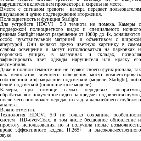
нарушителя включением прожектора и сирены на месте.
Вместе с сигналом тревоги камера передает пользователям
визуальное и аудио подтверждение вторжения.
Полноцветность и функция Starlight
Для устройств HDCVI 5.0 темнота не помеха. Камеры с
поддержкой полноцветного видео и специального ночного
режима Starlight имеют разрешение от 1080p до 4k, оснащаются
особо чувствительной матрицей и объективом с широкой
апертурой. Они выдают яркую цветную картинку в самом
слабом освещении и могут использоваться на парковках и
городских улицах, в магазинах и складах, позволяя
зафиксировать цвет одежды нарушителя или краску его
автомобиля.
Даже в полной темноте они не теряют своего функционала, так
как недостаток внешнего освещения могут компенсировать
собственной инфракрасной подсветкой (модели Starlight), либо
белой подсветкой (полноцветные модели).
Камеры, при помощи самых передовых алгоритмов,
обрабатывают полученное видео на предмет подавления шумов,
после чего оно может передаваться для дальнейшего глубокого
анализа.
Важно отметить
Технология HDCVI 5.0 не только сохранила особенности
систем HD-over-Coax, в том числе бесшовное обновление и
простоту использования, но и получила новые возможности,
вроде эффективного кодека H.265+ и высококачественного
звука.