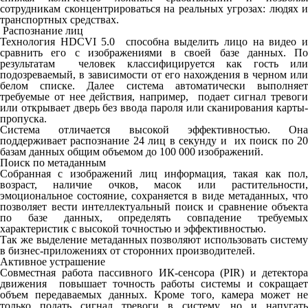
сотрудникам сконцентрироваться на реальных угрозах: людях и
транспортных средствах.
Распознание лиц
Технология HDCVI 5.0 способна выделить лицо на видео и
сравнить его с изображениями в своей базе данных. По
результатам человек классифицируется как гость или
подозреваемый, в зависимости от его нахождения в черном или
белом списке. Далее система автоматически выполняет
требуемые от нее действия, например, подает сигнал тревоги
или открывает дверь без ввода пароля или сканирования карты-
пропуска.
Система отличается высокой эффективностью. Она
поддерживает распознание 24 лиц в секунду и их поиск по 20
базам данных общим объемом до 100 000 изображений.
Поиск по метаданным
Собранная с изображений лиц информация, такая как пол,
возраст, наличие очков, масок или растительности,
эмоциональное состояние, сохраняется в виде метаданных, что
позволяет вести интеллектуальный поиск и сравнение объекта
по базе данных, определять совпадение требуемых
характеристик с высокой точностью и эффективностью.
Так же выделение метаданных позволяют использовать систему
в бизнес-приложениях от сторонних производителей.
Активное устрашение
Совместная работа пассивного ИК-сенсора (PIR) и детектора
движения повышает точность работы системы и сокращает
объем передаваемых данных. Кроме того, камера может не
только подать сигнал тревоги в систему, но и напугать