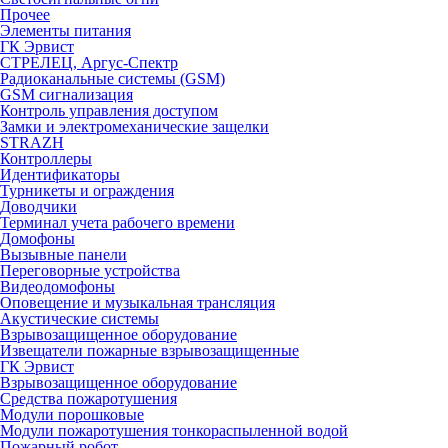
Прочее
Элементы питания
ГК Эрвист
СТРЕЛЕЦ, Аргус-Спектр
Радиоканальные системы (GSM)
GSM сигнализация
Контроль управления доступом
Замки и электромеханические защелки
STRAZH
Контроллеры
Идентификаторы
Турникеты и ограждения
Доводчики
Терминал учета рабочего времени
Домофоны
Вызывные панели
Переговорные устройства
Видеодомофоны
Оповещение и музыкальная трансляция
Акустические системы
Взрывозащищенное оборудование
Извещатели пожарные взрывозащищенные
ГК Эрвист
Взрывозащищенное оборудование
Средства пожаротушения
Модули порошковые
Модули пожаротушения тонкораспыленной водой
Пожарный робот