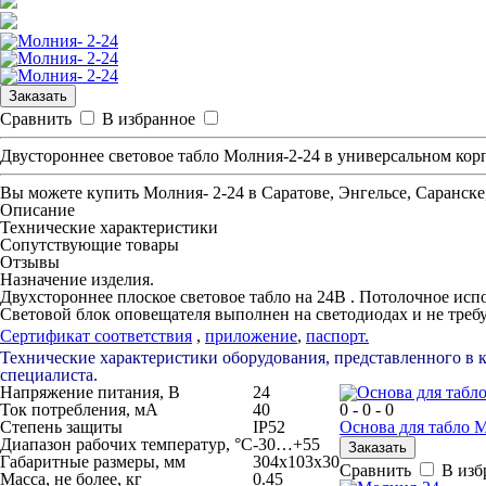
Заказать
Сравнить
В избранное
Двустороннее световое табло Молния-2-24 в универсальном ко
Вы можете купить
Молния- 2-24
в Саратове, Энгельсе, Саранске
Описание
Технические характеристики
Сопутствующие товары
Отзывы
Назначение изделия.
Двухстороннее плоское световое табло на 24В . Потолочное ис
Световой блок оповещателя выполнен на светодиодах и не треб
Сертификат соответствия
,
приложение
,
п
аспорт.
Технические характеристики оборудования, представленного в 
специалиста.
Напряжение питания, B
24
Ток потребления, мА
40
0 - 0 - 0
Степень защиты
IP52
Основа для табло 
Диапазон рабочих температур, °С
-30…+55
Заказать
Габаритные размеры, мм
304х103х30
Сравнить
В изб
Масса, не более, кг
0.45