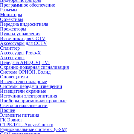
Видеорегистраторы
Программное обеспечение
Разъемы
Мониторы
Объективы
Передача видеосигнала
Прожекторы
Пульты управления
Источники для CCTV
Аксессуары для CCTV
Сплиттер
Аксессуары Proto-X
Аксессуары
Передача AHD,CVI,TVI
Охранно-пожарная сигнализация
Система ОРИОН, Болид
Оповещатели
Извещатели пожарные
Системы передачи извещений
Извещатели охранные
Источники электропитания
Приборы приемно-контрольные
Светосигнальные огни
Прочее
Элементы питания
ГК Эрвист
СТРЕЛЕЦ, Аргус-Спектр
Радиоканальные системы (GSM)