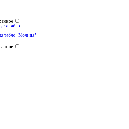
ранное
ля табло "Молния"
ранное