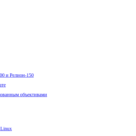
00 и Релион-150
ате
рованным объективами
 Linux