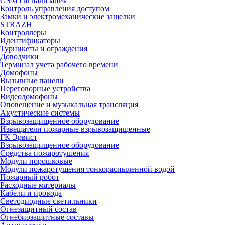
GSM сигнализация
Контроль управления доступом
Замки и электромеханические защелки
STRAZH
Контроллеры
Идентификаторы
Турникеты и ограждения
Доводчики
Терминал учета рабочего времени
Домофоны
Вызывные панели
Переговорные устройства
Видеодомофоны
Оповещение и музыкальная трансляция
Акустические системы
Взрывозащищенное оборудование
Извещатели пожарные взрывозащищенные
ГК Эрвист
Взрывозащищенное оборудование
Средства пожаротушения
Модули порошковые
Модули пожаротушения тонкораспыленной водой
Пожарный робот
Расходные материалы
Кабели и провода
Светодиодные светильники
Огнезащитный состав
Огнебиозащитные составы