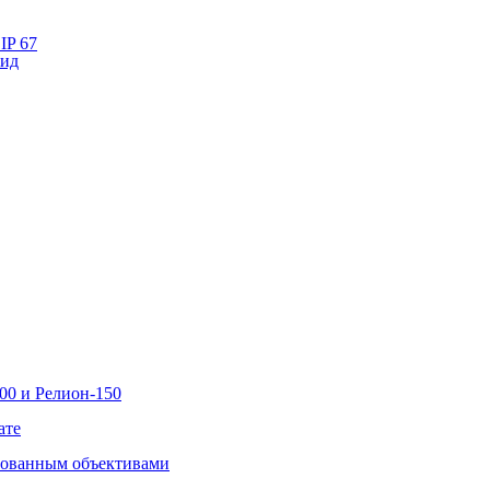
IP 67
лид
00 и Релион-150
ате
рованным объективами