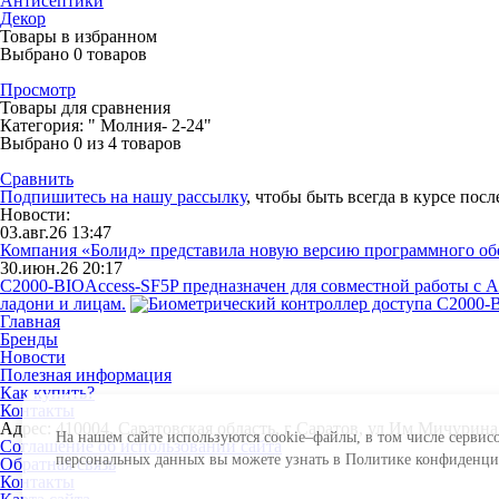
Антисептики
Декор
Товары в избранном
Выбрано
0
товаров
Просмотр
Товары для сравнения
Категория: " Молния- 2-24"
Выбрано
0
из 4 товаров
Сравнить
Подпишитесь на нашу рассылку
, чтобы быть всегда в курсе пос
Новости:
03.авг.26 13:47
Компания «Болид» представила новую версию программного о
30.июн.26 20:17
С2000-BIOAccess-SF5P предназначен для совместной работы с 
ладони и лицам.
Главная
Бренды
Новости
Полезная информация
Как купить?
Контакты
Адрес: 410004, Саратовская область, г Саратов, ул Им Мичурина И
На нашем сайте используются cookie–файлы, в том числе сервис
Соглашение об использовании сайта
персональных данных вы можете узнать в Политике конфиденц
Обратная связь
Контакты