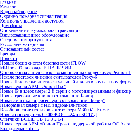
Главная
Каталог
Видеонаблюдение
Охранно-пожарная сигнализация
Контроль управления доступом
Домофоны
Оповещение и музыкальная трансляция
Взрывозащищенное оборудование
Средства пожаротушения
Расходные материалы
Огнезащитный состав
Бренды
Новости
Новый бренд систем безопасности iFLOW
МИГ® - 09 на складе В НАЛИЧИИ
Обновленная линейка взрывозащищенных видеокамер Релион-1
Начало поставок линейки считывателей Proxy-6
Новые IP-камеры: интеллектуальный анализ в компактном форм
Новая версия АРМ "Орион Икс"
Новые IP-видеокамеры 2-й серии с моторизированным и фикси
Новые тревожные кнопки от компании Болид
Новая линейка видеосерверов от компании "Болид"
Панорамная камера с ИИ-видеоаналитикой
Возобновление поставок контроллера М3000-Т Инсат
Новый оповещатель С2000Р-ОСТ-24 от БОЛИД
Счетчики BOLID СВ-15-3-2-Б4
Новая версия АРМ «Орион Про» с поддержкой работы ОС Astra
Болид-термокабель