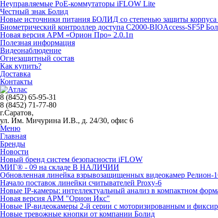
Неуправляемые PoE-коммутаторы iFLOW Lite
Честный знак Болид
Новые источники питания БОЛИД со степенью защиты корпуса 
Биометрический контроллер доступа С2000-BIOAccess-SF5P Бо
Новая версия АРМ «Орион Про» 2.0.1п
Полезная информация
Видеонаблюдение
Огнезащитный состав
Как купить?
Доставка
Контакты
8 (8452) 65-95-31
8 (8452) 71-77-80
г.Саратов,
ул. Им. Мичурина И.В., д. 24/30, офис 6
Меню
Главная
Бренды
Новости
Новый бренд систем безопасности iFLOW
МИГ® - 09 на складе В НАЛИЧИИ
Обновленная линейка взрывозащищенных видеокамер Релион-1
Начало поставок линейки считывателей Proxy-6
Новые IP-камеры: интеллектуальный анализ в компактном форм
Новая версия АРМ "Орион Икс"
Новые IP-видеокамеры 2-й серии с моторизированным и фикси
Новые тревожные кнопки от компании Болид