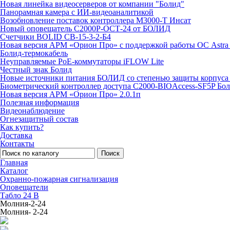
Новая линейка видеосерверов от компании "Болид"
Панорамная камера с ИИ-видеоаналитикой
Возобновление поставок контроллера М3000-Т Инсат
Новый оповещатель С2000Р-ОСТ-24 от БОЛИД
Счетчики BOLID СВ-15-3-2-Б4
Новая версия АРМ «Орион Про» с поддержкой работы ОС Astra
Болид-термокабель
Неуправляемые PoE-коммутаторы iFLOW Lite
Честный знак Болид
Новые источники питания БОЛИД со степенью защиты корпуса 
Биометрический контроллер доступа С2000-BIOAccess-SF5P Бо
Новая версия АРМ «Орион Про» 2.0.1п
Полезная информация
Видеонаблюдение
Огнезащитный состав
Как купить?
Доставка
Контакты
Поиск
Главная
Каталог
Охранно-пожарная сигнализация
Оповещатели
Табло 24 В
Молния-2-24
Молния- 2-24