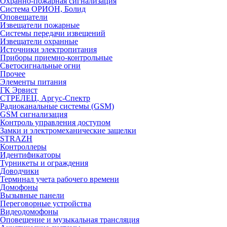
Охранно-пожарная сигнализация
Система ОРИОН, Болид
Оповещатели
Извещатели пожарные
Системы передачи извещений
Извещатели охранные
Источники электропитания
Приборы приемно-контрольные
Светосигнальные огни
Прочее
Элементы питания
ГК Эрвист
СТРЕЛЕЦ, Аргус-Спектр
Радиоканальные системы (GSM)
GSM сигнализация
Контроль управления доступом
Замки и электромеханические защелки
STRAZH
Контроллеры
Идентификаторы
Турникеты и ограждения
Доводчики
Терминал учета рабочего времени
Домофоны
Вызывные панели
Переговорные устройства
Видеодомофоны
Оповещение и музыкальная трансляция