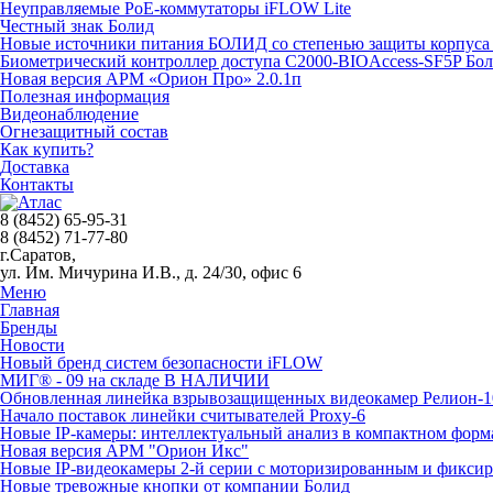
Неуправляемые PoE-коммутаторы iFLOW Lite
Честный знак Болид
Новые источники питания БОЛИД со степенью защиты корпуса 
Биометрический контроллер доступа С2000-BIOAccess-SF5P Бо
Новая версия АРМ «Орион Про» 2.0.1п
Полезная информация
Видеонаблюдение
Огнезащитный состав
Как купить?
Доставка
Контакты
8 (8452) 65-95-31
8 (8452) 71-77-80
г.Саратов,
ул. Им. Мичурина И.В., д. 24/30, офис 6
Меню
Главная
Бренды
Новости
Новый бренд систем безопасности iFLOW
МИГ® - 09 на складе В НАЛИЧИИ
Обновленная линейка взрывозащищенных видеокамер Релион-1
Начало поставок линейки считывателей Proxy-6
Новые IP-камеры: интеллектуальный анализ в компактном форм
Новая версия АРМ "Орион Икс"
Новые IP-видеокамеры 2-й серии с моторизированным и фикси
Новые тревожные кнопки от компании Болид