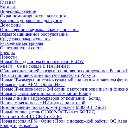
Главная
Каталог
Видеонаблюдение
Охранно-пожарная сигнализация
Контроль управления доступом
Домофоны
Оповещение и музыкальная трансляция
Взрывозащищенное оборудование
Средства пожаротушения
Расходные материалы
Огнезащитный состав
Бренды
Новости
Новый бренд систем безопасности iFLOW
МИГ® - 09 на складе В НАЛИЧИИ
Обновленная линейка взрывозащищенных видеокамер Релион-1
Начало поставок линейки считывателей Proxy-6
Новые IP-камеры: интеллектуальный анализ в компактном форм
Новая версия АРМ "Орион Икс"
Новые IP-видеокамеры 2-й серии с моторизированным и фикси
Новые тревожные кнопки от компании Болид
Новая линейка видеосерверов от компании "Болид"
Панорамная камера с ИИ-видеоаналитикой
Возобновление поставок контроллера М3000-Т Инсат
Новый оповещатель С2000Р-ОСТ-24 от БОЛИД
Счетчики BOLID СВ-15-3-2-Б4
Новая версия АРМ «Орион Про» с поддержкой работы ОС Astra
Болид-термокабель