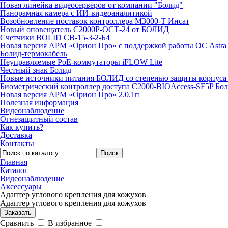
Новая линейка видеосерверов от компании "Болид"
Панорамная камера с ИИ-видеоаналитикой
Возобновление поставок контроллера М3000-Т Инсат
Новый оповещатель С2000Р-ОСТ-24 от БОЛИД
Счетчики BOLID СВ-15-3-2-Б4
Новая версия АРМ «Орион Про» с поддержкой работы ОС Astra
Болид-термокабель
Неуправляемые PoE-коммутаторы iFLOW Lite
Честный знак Болид
Новые источники питания БОЛИД со степенью защиты корпуса 
Биометрический контроллер доступа С2000-BIOAccess-SF5P Бо
Новая версия АРМ «Орион Про» 2.0.1п
Полезная информация
Видеонаблюдение
Огнезащитный состав
Как купить?
Доставка
Контакты
Поиск
Главная
Каталог
Видеонаблюдение
Аксессуары
Адаптер углового крепления для кожухов
Адаптер углового крепления для кожухов
Заказать
Сравнить
В избранное