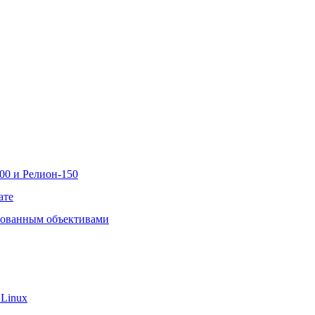
00 и Релион-150
ате
рованным объективами
 Linux