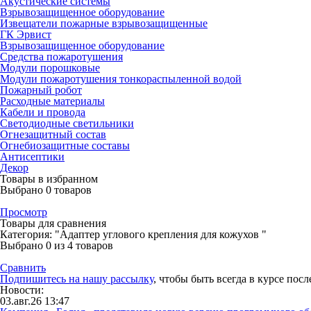
Акустические системы
Взрывозащищенное оборудование
Извещатели пожарные взрывозащищенные
ГК Эрвист
Взрывозащищенное оборудование
Средства пожаротушения
Модули порошковые
Модули пожаротушения тонкораспыленной водой
Пожарный робот
Расходные материалы
Кабели и провода
Светодиодные светильники
Огнезащитный состав
Огнебиозащитные составы
Антисептики
Декор
Товары в избранном
Выбрано
0
товаров
Просмотр
Товары для сравнения
Категория: "Адаптер углового крепления для кожухов "
Выбрано
0
из 4 товаров
Сравнить
Подпишитесь на нашу рассылку
, чтобы быть всегда в курсе пос
Новости:
03.авг.26 13:47