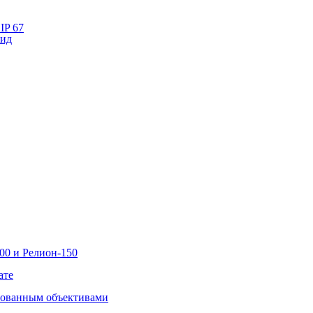
IP 67
лид
00 и Релион-150
ате
рованным объективами