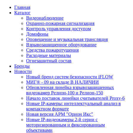
Главная
Каталог
Видеонаблюдение
Охранно-пожарная сигнализация
Контроль управления доступом
Домофоны
Оповещение и музыкальная трансляция
Взрывозащищенное оборудование
Средства пожаротушения
Расходные материалы
Огнезащитный состав
Бренды
Новости
Новый бренд систем безопасности iFLOW
МИГ® - 09 на складе В НАЛИЧИИ
Обновленная линейка взрывозащищенных
видеокамер Релион-100 и Релион-150
Начало поставок линейки считывателей Proxy-6
Новые IP-камеры: интеллектуальный анализ в
компактном формате
Новая версия АРМ "Орион Икс"
Новые IP-видеокамеры 2-й серии с
моторизированным и фиксированным
объективами