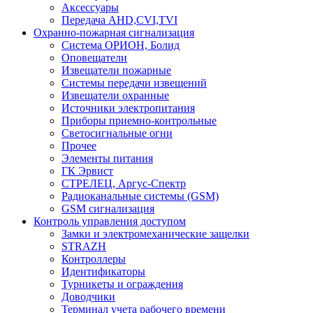
Аксессуары
Передача AHD,CVI,TVI
Охранно-пожарная сигнализация
Система ОРИОН, Болид
Оповещатели
Извещатели пожарные
Системы передачи извещений
Извещатели охранные
Источники электропитания
Приборы приемно-контрольные
Светосигнальные огни
Прочее
Элементы питания
ГК Эрвист
СТРЕЛЕЦ, Аргус-Спектр
Радиоканальные системы (GSM)
GSM сигнализация
Контроль управления доступом
Замки и электромеханические защелки
STRAZH
Контроллеры
Идентификаторы
Турникеты и ограждения
Доводчики
Терминал учета рабочего времени