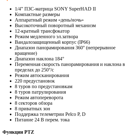
1/4” ПЗС-матрица SONY SuperHAD II
Компактные размеры
Аппаратный режим «день/ночь»
Высокоточный поворотный механизм
12-кратный трансфокатор
Режим медленного эл.затвора
Вандалозащищенный корпус (IP66)
Диапазон панорамирования 360° (непрерывное
вращение)
Диапазон наклона 184°
Переменная скорость панорамирования и наклона в
пределах до 250°/с
Режим автосканирования
220 предустановок
8 туров по предустановкам
8 туров патрулирования
Режим автопереворота
8 секторов обзора
8 приватных зон
Поддержка телеметрии Pelco Р, D
Питание 24 В перем. тока
Функции PTZ