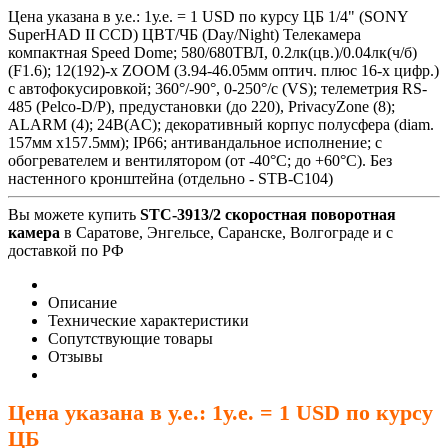
Цена указана в у.е.: 1у.е. = 1 USD по курсу ЦБ 1/4" (SONY
SuperHAD II CCD) ЦВТ/ЧБ (Day/Night) Телекамера
компактная Speed Dome; 580/680ТВЛ, 0.2лк(цв.)/0.04лк(ч/б)
(F1.6); 12(192)-х ZOOM (3.94-46.05мм оптич. плюс 16-х цифр.)
с автофокусировкой; 360°/-90°, 0-250°/с (VS); телеметрия RS-
485 (Pelco-D/P), предустановки (до 220), PrivacyZone (8);
ALARM (4); 24B(AC); декоративный корпус полусфера (diam.
157мм x157.5мм); IP66; антивандальное исполнение; с
обогревателем и вентилятором (от -40°С; до +60°С). Без
настенного кронштейна (отдельно - STB-C104)
Вы можете купить
STC-3913/2 скоростная поворотная
камера
в Саратове, Энгельсе, Саранске, Волгограде и с
доставкой по РФ
Описание
Технические характеристики
Сопутствующие товары
Отзывы
Цена указана в у.е.: 1у.е. = 1 USD по курсу
ЦБ