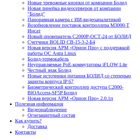
Новые тревожные кнопки от компании Болид
Новая линейка видеосерверов от компании
"Болид"
Панорамная камера с ИИ-видеоаналитикой
Возобновление поставок контроллера М3000-Т
Инсат
Новый оповещатель С2000Р-ОСТ-24 от БОЛИД
Счетчики BOLID СВ-15-3-2-Б4
Новая версия АРМ «Орион Про» с поддержкой
работы ОС Astra Linux
Болид-термокабель
Неуправляемые PoE-коммутаторы iFLOW Lite
Честный знак Болид
Новые источники питания БОЛИД со степенью
защиты корпуса IP 67
Биометрический контроллер доступа С2000-
BIOAccess-SF5P Болид
Новая версия АРМ «Орион Про» 2.0.1п
Полезная информация
Видеонаблюдение
Огнезащитный состав
Как купить?
Доставка
Контакты