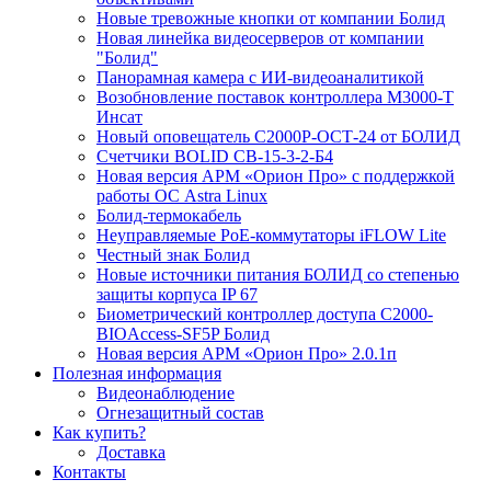
Новые тревожные кнопки от компании Болид
Новая линейка видеосерверов от компании
"Болид"
Панорамная камера с ИИ-видеоаналитикой
Возобновление поставок контроллера М3000-Т
Инсат
Новый оповещатель С2000Р-ОСТ-24 от БОЛИД
Счетчики BOLID СВ-15-3-2-Б4
Новая версия АРМ «Орион Про» с поддержкой
работы ОС Astra Linux
Болид-термокабель
Неуправляемые PoE-коммутаторы iFLOW Lite
Честный знак Болид
Новые источники питания БОЛИД со степенью
защиты корпуса IP 67
Биометрический контроллер доступа С2000-
BIOAccess-SF5P Болид
Новая версия АРМ «Орион Про» 2.0.1п
Полезная информация
Видеонаблюдение
Огнезащитный состав
Как купить?
Доставка
Контакты