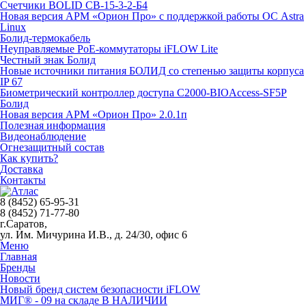
Счетчики BOLID СВ-15-3-2-Б4
Новая версия АРМ «Орион Про» с поддержкой работы ОС Astra
Linux
Болид-термокабель
Неуправляемые PoE-коммутаторы iFLOW Lite
Честный знак Болид
Новые источники питания БОЛИД со степенью защиты корпуса
IP 67
Биометрический контроллер доступа С2000-BIOAccess-SF5P
Болид
Новая версия АРМ «Орион Про» 2.0.1п
Полезная информация
Видеонаблюдение
Огнезащитный состав
Как купить?
Доставка
Контакты
8 (8452) 65-95-31
8 (8452) 71-77-80
г.Саратов,
ул. Им. Мичурина И.В., д. 24/30, офис 6
Меню
Главная
Бренды
Новости
Новый бренд систем безопасности iFLOW
МИГ® - 09 на складе В НАЛИЧИИ