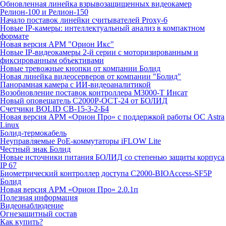
Обновленная линейка взрывозащищенных видеокамер
Релион-100 и Релион-150
Начало поставок линейки считывателей Proxy-6
Новые IP-камеры: интеллектуальный анализ в компактном
формате
Новая версия АРМ "Орион Икс"
Новые IP-видеокамеры 2-й серии с моторизированным и
фиксированным объективами
Новые тревожные кнопки от компании Болид
Новая линейка видеосерверов от компании "Болид"
Панорамная камера с ИИ-видеоаналитикой
Возобновление поставок контроллера М3000-Т Инсат
Новый оповещатель С2000Р-ОСТ-24 от БОЛИД
Счетчики BOLID СВ-15-3-2-Б4
Новая версия АРМ «Орион Про» с поддержкой работы ОС Astra
Linux
Болид-термокабель
Неуправляемые PoE-коммутаторы iFLOW Lite
Честный знак Болид
Новые источники питания БОЛИД со степенью защиты корпуса
IP 67
Биометрический контроллер доступа С2000-BIOAccess-SF5P
Болид
Новая версия АРМ «Орион Про» 2.0.1п
Полезная информация
Видеонаблюдение
Огнезащитный состав
Как купить?