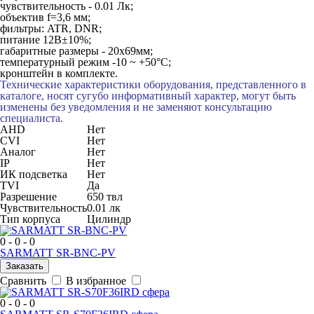
чувствительность - 0.01 Лк;
объектив f=3,6 мм;
фильтры: ATR, DNR;
питание 12В±10%;
габаритные размеры - 20x69мм;
температурный режим -10 ~ +50°C;
кронштейн в комплекте.
Технические характеристики оборудования, представленного в
каталоге, носят сугубо информативный характер, могут быть
изменены без уведомления и не заменяют консультацию
специалиста.
AHD
Нет
CVI
Нет
Аналог
Нет
IP
Нет
ИК подсветка
Нет
TVI
Да
Разрешение
650 твл
Чувствительность
0.01 лк
Тип корпуса
Цилиндр
0 - 0 - 0
SARMATT SR-BNC-PV
Заказать
Сравнить
В избранное
0 - 0 - 0