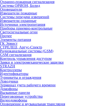
Охранно-пожарная сигнализация
Система ОРИОН, Болид
Оповещатели
Извещатели пожарные
Системы передачи извещений
Извещатели охранные
Источники электропитания
Приборы приемно-контрольные
Светосигнальные огни
Прочее
Элементы питания
ГК Эрвист
СТРЕЛЕЦ, Аргус-Спектр
Радиоканальные системы (GSM)
GSM сигнализация
Контроль управления доступом
Замки и электромеханические защелки
STRAZH
Контроллеры
Идентификаторы
Турникеты и ограждения
Доводчики
Терминал учета рабочего времени
Домофоны
Вызывные панели
Переговорные устройства
Видеодомофоны
Оповещение и музыкальная трансляция