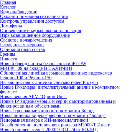
Главная
Каталог
Видеонаблюдение
Охранно-пожарная сигнализация
Контроль управления доступом
Домофоны
Оповещение и музыкальная трансляция
Взрывозащищенное оборудование
Средства пожаротушения
Расходные материалы
Огнезащитный состав
Бренды
Новости
Новый бренд систем безопасности iFLOW
МИГ® - 09 на складе В НАЛИЧИИ
Обновленная линейка взрывозащищенных видеокамер
Релион-100 и Релион-150
Начало поставок линейки считывателей Proxy-6
Новые IP-камеры: интеллектуальный анализ в компактном
формате
Новая версия АРМ "Орион Икс"
Новые IP-видеокамеры 2-й серии с моторизированным и
фиксированным объективами
Новые тревожные кнопки от компании Болид
Новая линейка видеосерверов от компании "Болид"
Панорамная камера с ИИ-видеоаналитикой
Возобновление поставок контроллера М3000-Т Инсат
Новый оповещатель С2000Р-ОСТ-24 от БОЛИД