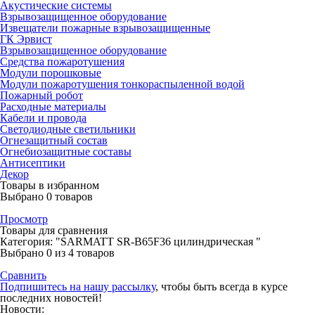
Акустические системы
Взрывозащищенное оборудование
Извещатели пожарные взрывозащищенные
ГК Эрвист
Взрывозащищенное оборудование
Средства пожаротушения
Модули порошковые
Модули пожаротушения тонкораспыленной водой
Пожарный робот
Расходные материалы
Кабели и провода
Светодиодные светильники
Огнезащитный состав
Огнебиозащитные составы
Антисептики
Декор
Товары в избранном
Выбрано
0
товаров
Просмотр
Товары для сравнения
Категория: "SARMATT SR-B65F36 цилиндрическая "
Выбрано
0
из 4 товаров
Сравнить
Подпишитесь на нашу рассылку
, чтобы быть всегда в курсе
последних новостей!
Новости: