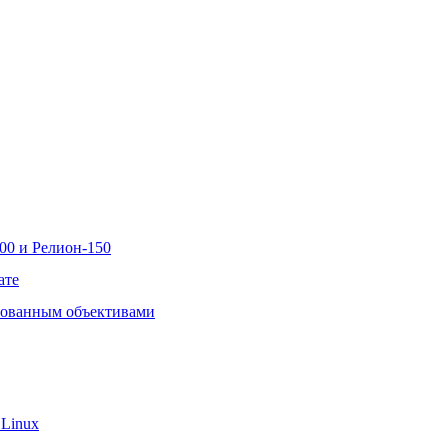
00 и Релион-150
ате
рованным объективами
 Linux