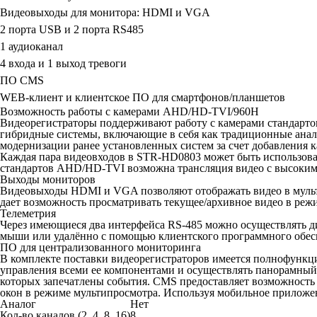
Видеовыходы для монитора: HDMI и VGA
2 порта USB и 2 порта RS485
1 аудиоканал
4 входа и 1 выход тревоги
ПО CMS
WEB-клиент и клиентское ПО для смартфонов/планшетов
Возможность работы с камерами AHD/HD-TVI/960H
Видеорегистраторы поддерживают работу с камерами стандартов
гибридные системы, включающие в себя как традиционные анал
модернизации ранее установленных систем за счет добавления к
Каждая пара видеовходов в STR-HD0803 может быть использова
стандартов AHD/HD-TVI возможна трансляция видео с высоким р
Выходы мониторов
Видеовыходы HDMI и VGA позволяют отображать видео в мультиэ
дает возможность просматривать текущее/архивное видео в режи
Телеметрия
Через имеющиеся два интерфейса RS-485 можно осуществлять д
мыши или удалённо с помощью клиентского программного обес
ПО для централизованного мониторинга
В комплекте поставки видеорегистраторов имеется полнофункц
управления всеми ее компонентами и осуществлять панорамный 
которых запечатлены события. CMS предоставляет возможность 
окон в режиме мультипросмотра. Используя мобильное приложе
Аналог
Нет
Кол-во каналов (2, 4, 8, 16)
8