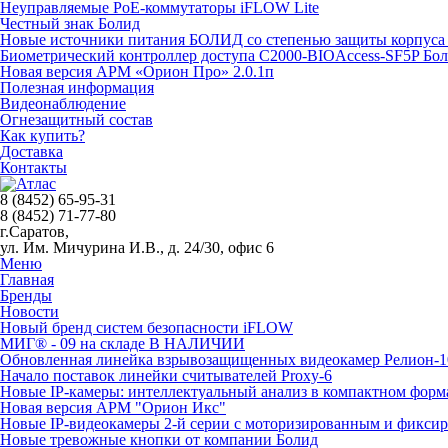
Неуправляемые PoE-коммутаторы iFLOW Lite
Честный знак Болид
Новые источники питания БОЛИД со степенью защиты корпуса 
Биометрический контроллер доступа С2000-BIOAccess-SF5P Бо
Новая версия АРМ «Орион Про» 2.0.1п
Полезная информация
Видеонаблюдение
Огнезащитный состав
Как купить?
Доставка
Контакты
8 (8452) 65-95-31
8 (8452) 71-77-80
г.Саратов,
ул. Им. Мичурина И.В., д. 24/30, офис 6
Меню
Главная
Бренды
Новости
Новый бренд систем безопасности iFLOW
МИГ® - 09 на складе В НАЛИЧИИ
Обновленная линейка взрывозащищенных видеокамер Релион-1
Начало поставок линейки считывателей Proxy-6
Новые IP-камеры: интеллектуальный анализ в компактном форм
Новая версия АРМ "Орион Икс"
Новые IP-видеокамеры 2-й серии с моторизированным и фикси
Новые тревожные кнопки от компании Болид