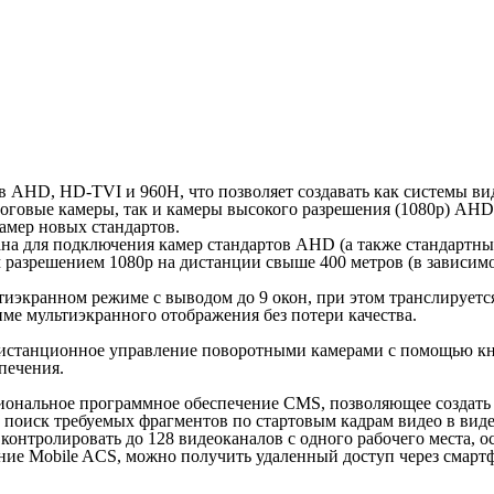
 AHD, HD-TVI и 960H, что позволяет создавать как системы вид
оговые камеры, так и камеры высокого разрешения (1080p) AHD
амер новых стандартов.
на для подключения камер стандартов AHD (а также стандартн
азрешением 1080p на дистанции свыше 400 метров (в зависимос
кранном режиме с выводом до 9 окон, при этом транслируется 
ме мультиэкранного отображения без потери качества.
истанционное управление поворотными камерами с помощью кно
печения.
иональное программное обеспечение CMS, позволяющее создать
поиск требуемых фрагментов по стартовым кадрам видео в виде
контролировать до 128 видеоканалов с одного рабочего места, 
ние Mobile ACS, можно получить удаленный доступ через смарт