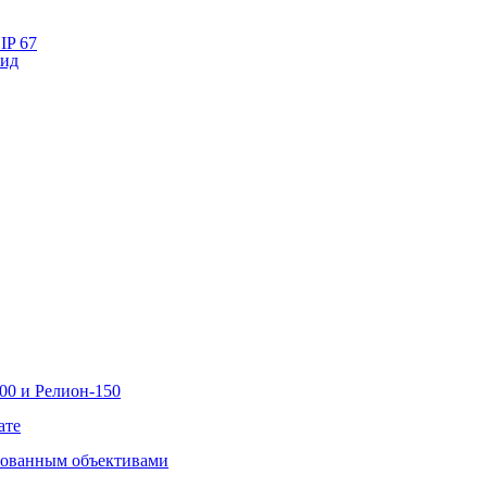
IP 67
лид
00 и Релион-150
ате
рованным объективами