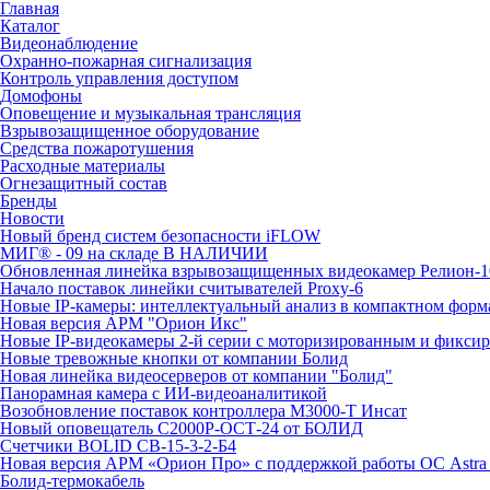
Главная
Каталог
Видеонаблюдение
Охранно-пожарная сигнализация
Контроль управления доступом
Домофоны
Оповещение и музыкальная трансляция
Взрывозащищенное оборудование
Средства пожаротушения
Расходные материалы
Огнезащитный состав
Бренды
Новости
Новый бренд систем безопасности iFLOW
МИГ® - 09 на складе В НАЛИЧИИ
Обновленная линейка взрывозащищенных видеокамер Релион-1
Начало поставок линейки считывателей Proxy-6
Новые IP-камеры: интеллектуальный анализ в компактном форм
Новая версия АРМ "Орион Икс"
Новые IP-видеокамеры 2-й серии с моторизированным и фикси
Новые тревожные кнопки от компании Болид
Новая линейка видеосерверов от компании "Болид"
Панорамная камера с ИИ-видеоаналитикой
Возобновление поставок контроллера М3000-Т Инсат
Новый оповещатель С2000Р-ОСТ-24 от БОЛИД
Счетчики BOLID СВ-15-3-2-Б4
Новая версия АРМ «Орион Про» с поддержкой работы ОС Astra
Болид-термокабель