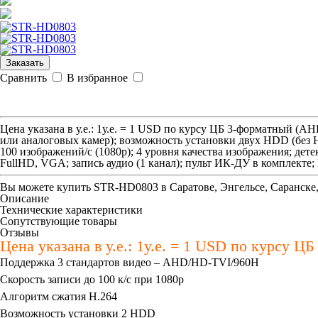
Заказать
Сравнить
В избранное
Цена указана в у.е.: 1у.е. = 1 USD по курсу ЦБ 3-форматный 
или аналоговых камер); возможность установки двух HDD (без HDD
100 изображений/с (1080p); 4 уровня качества изображения; д
FullHD, VGA; запись аудио (1 канал); пульт ИК-ДУ в комплекте;
Вы можете купить
STR-HD0803
в Саратове, Энгельсе, Саранске
Описание
Технические характеристики
Сопутствующие товары
Отзывы
Цена указана в у.е.: 1у.е. = 1 USD по курсу Ц
Поддержка 3 стандартов видео – AHD/HD-TVI/960H
Скорость записи до 100 к/с при 1080p
Алгоритм сжатия Н.264
Возможность установки 2 HDD