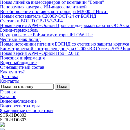
Новая линейка видеосерверов от компании "Болид"
Панорамная камера с ИИ-видеоаналитикой
Возобновление поставок контроллера М3000-Т Инсат
Новый оповещатель С2000Р-ОСТ-24 от БОЛИД
Счетчики BOLID СВ-15-3-2-Б4
Новая версия АРМ «Орион Про» с поддержкой работы ОС Astra
Болид-термокабель
Неуправляемые PoE-коммутаторы iFLOW Lite
Честный знак Болид
Новые источники питания БОЛИД со степенью защиты корпуса 
Биометрический контроллер доступа С2000-BIOAccess-SF5P Бо
Новая версия АРМ «Орион Про» 2.0.1п
Полезная информация
Видеонаблюдение
Огнезащитный состав
Как купить?
Доставка
Контакты
Поиск
Главная
Каталог
Видеонаблюдение
Видеорегистраторы
8-канальные регистраторы
STR-HD0803
STR-HD0803