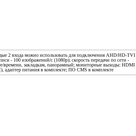
каждые 2 входа можно использовать для подключения AHD/HD-TVI
си - 100 изображений/с (1080p); скорость передачи по сети -
ате/времени, закладкам, панорамный; мониторные выходы: HDMI
DC), адаптер питания в комплекте; ПО CMS в комплекте