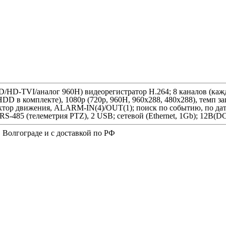
(AHD/HD-TVI/аналог 960H) видеорегистратор H.264; 8 каналов (
 в комплекте), 1080p (720p, 960H, 960x288, 480x288), темп запи
етектор движения, ALARM-IN(4)/OUT(1); поиск по событию, по д
 RS-485 (телеметрия PTZ), 2 USB; сетевой (Ethernet, 1Gb); 12В(
, Волгограде и с доставкой по РФ
Б