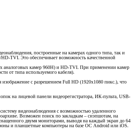
еонаблюдения, построенные на камерах одного типа, так и
/HD-TVI. Это обеспечивает возможность качественной
ых аналоговых камер 960H) и HD-TVI. При применении камер
ти от типа используемого кабеля).
изображение с разрешением Full HD (1920x1080 пикс.), что
пок на лицевой панели видеорегистратора, ИК-пульта, USB-
 систему видеонаблюдения с возможностью удаленного
оархиве. Возможен поиск по закладкам – снэпшотам, на
оснащенного двумя мониторами, выводя на каждый экран до 64
фоны и планшетные компьютеры на базе ОС Android или iOS.