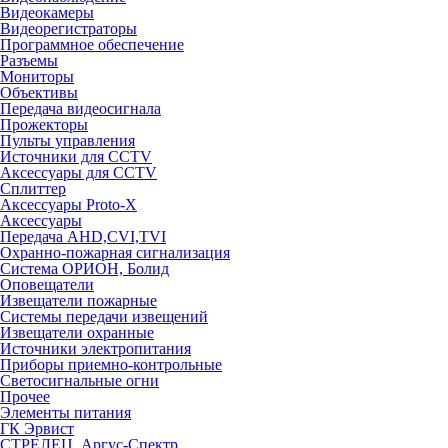
Видеокамеры
Видеорегистраторы
Программное обеспечение
Разъемы
Мониторы
Объективы
Передача видеосигнала
Прожекторы
Пульты управления
Источники для CCTV
Аксессуары для CCTV
Сплиттер
Аксессуары Proto-X
Аксессуары
Передача AHD,CVI,TVI
Охранно-пожарная сигнализация
Система ОРИОН, Болид
Оповещатели
Извещатели пожарные
Системы передачи извещений
Извещатели охранные
Источники электропитания
Приборы приемно-контрольные
Светосигнальные огни
Прочее
Элементы питания
ГК Эрвист
СТРЕЛЕЦ, Аргус-Спектр