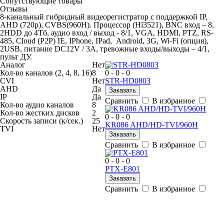
Сопутствующие товары
Отзывы
8-канальный гибридный видеорегистратор с поддержкой IP,
AHD (720p), CVBS(960H). Процессор (Hi3521), BNC вход – 8,
2HDD до 4Тб, аудио вход / выход - 8/1, VGA, HDMI, PTZ, RS-
485, Cloud (P2P) IE, IPhone, IPad, Android, 3G, Wi-Fi (опция),
2USB, питание DC12V / 3A, тревожные входы/выходы – 4/1,
пульт ДУ.
Аналог
Нет
Кол-во каналов (2, 4, 8, 16)
8
0 - 0 - 0
CVI
Нет
STR-HD0803
AHD
Да
Заказать
IP
Да
Сравнить
В избранное
Кол-во аудио каналов
8
Кол-во жестких дисков
2
0 - 0 - 0
Скорость записи (к/сек.)
25
KR086 AHD/HD-TVI/960H
TVI
Нет
Заказать
Сравнить
В избранное
0 - 0 - 0
PTX-E801
Заказать
Сравнить
В избранное