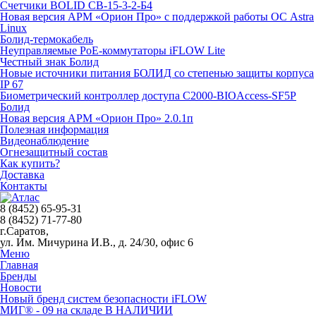
Счетчики BOLID СВ-15-3-2-Б4
Новая версия АРМ «Орион Про» с поддержкой работы ОС Astra
Linux
Болид-термокабель
Неуправляемые PoE-коммутаторы iFLOW Lite
Честный знак Болид
Новые источники питания БОЛИД со степенью защиты корпуса
IP 67
Биометрический контроллер доступа С2000-BIOAccess-SF5P
Болид
Новая версия АРМ «Орион Про» 2.0.1п
Полезная информация
Видеонаблюдение
Огнезащитный состав
Как купить?
Доставка
Контакты
8 (8452) 65-95-31
8 (8452) 71-77-80
г.Саратов,
ул. Им. Мичурина И.В., д. 24/30, офис 6
Меню
Главная
Бренды
Новости
Новый бренд систем безопасности iFLOW
МИГ® - 09 на складе В НАЛИЧИИ