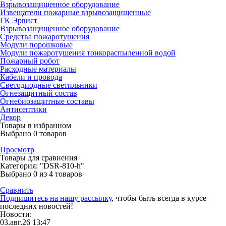
Взрывозащищенное оборудование
Извещатели пожарные взрывозащищенные
ГК Эрвист
Взрывозащищенное оборудование
Средства пожаротушения
Модули порошковые
Модули пожаротушения тонкораспыленной водой
Пожарный робот
Расходные материалы
Кабели и провода
Светодиодные светильники
Огнезащитный состав
Огнебиозащитные составы
Антисептики
Декор
Товары в избранном
Выбрано
0
товаров
Просмотр
Товары для сравнения
Категория: "DSR-810-h"
Выбрано
0
из 4 товаров
Сравнить
Подпишитесь на нашу рассылку
, чтобы быть всегда в курсе
последних новостей!
Новости:
03.авг.26 13:47