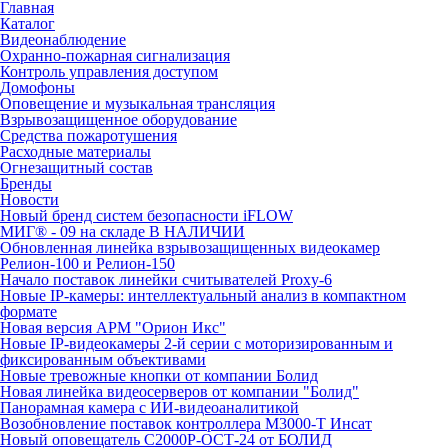
Главная
Каталог
Видеонаблюдение
Охранно-пожарная сигнализация
Контроль управления доступом
Домофоны
Оповещение и музыкальная трансляция
Взрывозащищенное оборудование
Средства пожаротушения
Расходные материалы
Огнезащитный состав
Бренды
Новости
Новый бренд систем безопасности iFLOW
МИГ® - 09 на складе В НАЛИЧИИ
Обновленная линейка взрывозащищенных видеокамер
Релион-100 и Релион-150
Начало поставок линейки считывателей Proxy-6
Новые IP-камеры: интеллектуальный анализ в компактном
формате
Новая версия АРМ "Орион Икс"
Новые IP-видеокамеры 2-й серии с моторизированным и
фиксированным объективами
Новые тревожные кнопки от компании Болид
Новая линейка видеосерверов от компании "Болид"
Панорамная камера с ИИ-видеоаналитикой
Возобновление поставок контроллера М3000-Т Инсат
Новый оповещатель С2000Р-ОСТ-24 от БОЛИД