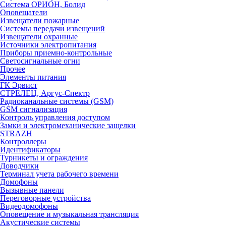
Система ОРИОН, Болид
Оповещатели
Извещатели пожарные
Системы передачи извещений
Извещатели охранные
Источники электропитания
Приборы приемно-контрольные
Светосигнальные огни
Прочее
Элементы питания
ГК Эрвист
СТРЕЛЕЦ, Аргус-Спектр
Радиоканальные системы (GSM)
GSM сигнализация
Контроль управления доступом
Замки и электромеханические защелки
STRAZH
Контроллеры
Идентификаторы
Турникеты и ограждения
Доводчики
Терминал учета рабочего времени
Домофоны
Вызывные панели
Переговорные устройства
Видеодомофоны
Оповещение и музыкальная трансляция
Акустические системы