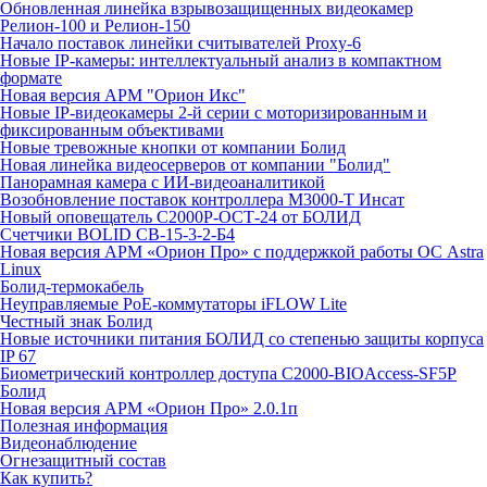
Обновленная линейка взрывозащищенных видеокамер
Релион-100 и Релион-150
Начало поставок линейки считывателей Proxy-6
Новые IP-камеры: интеллектуальный анализ в компактном
формате
Новая версия АРМ "Орион Икс"
Новые IP-видеокамеры 2-й серии с моторизированным и
фиксированным объективами
Новые тревожные кнопки от компании Болид
Новая линейка видеосерверов от компании "Болид"
Панорамная камера с ИИ-видеоаналитикой
Возобновление поставок контроллера М3000-Т Инсат
Новый оповещатель С2000Р-ОСТ-24 от БОЛИД
Счетчики BOLID СВ-15-3-2-Б4
Новая версия АРМ «Орион Про» с поддержкой работы ОС Astra
Linux
Болид-термокабель
Неуправляемые PoE-коммутаторы iFLOW Lite
Честный знак Болид
Новые источники питания БОЛИД со степенью защиты корпуса
IP 67
Биометрический контроллер доступа С2000-BIOAccess-SF5P
Болид
Новая версия АРМ «Орион Про» 2.0.1п
Полезная информация
Видеонаблюдение
Огнезащитный состав
Как купить?