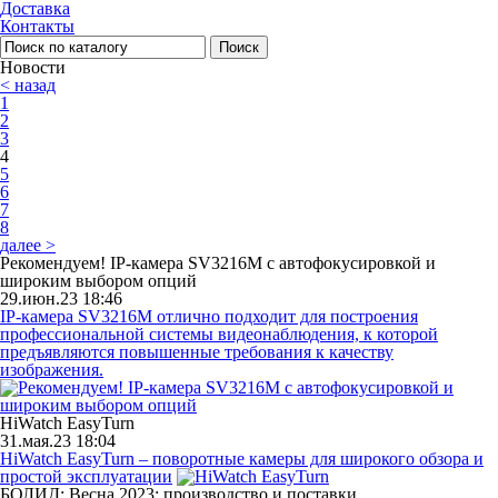
Доставка
Контакты
Поиск
Новости
< назад
1
2
3
4
5
6
7
8
далее >
Рекомендуем! IP-камера SV3216M с автофокусировкой и
широким выбором опций
29.июн.23 18:46
IP-камера SV3216M отлично подходит для построения
профессиональной системы видеонаблюдения, к которой
предъявляются повышенные требования к качеству
изображения.
HiWatch EasyTurn
31.мая.23 18:04
HiWatch EasyTurn – поворотные камеры для широкого обзора и
простой эксплуатации
БОЛИД: Весна 2023: производство и поставки