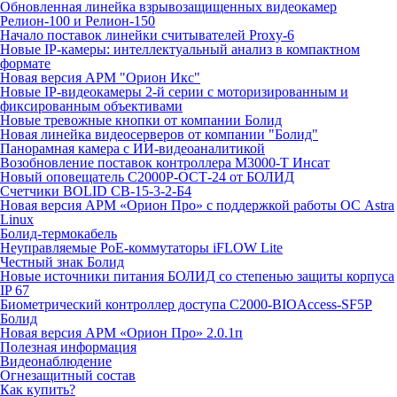
Обновленная линейка взрывозащищенных видеокамер
Релион-100 и Релион-150
Начало поставок линейки считывателей Proxy-6
Новые IP-камеры: интеллектуальный анализ в компактном
формате
Новая версия АРМ "Орион Икс"
Новые IP-видеокамеры 2-й серии с моторизированным и
фиксированным объективами
Новые тревожные кнопки от компании Болид
Новая линейка видеосерверов от компании "Болид"
Панорамная камера с ИИ-видеоаналитикой
Возобновление поставок контроллера М3000-Т Инсат
Новый оповещатель С2000Р-ОСТ-24 от БОЛИД
Счетчики BOLID СВ-15-3-2-Б4
Новая версия АРМ «Орион Про» с поддержкой работы ОС Astra
Linux
Болид-термокабель
Неуправляемые PoE-коммутаторы iFLOW Lite
Честный знак Болид
Новые источники питания БОЛИД со степенью защиты корпуса
IP 67
Биометрический контроллер доступа С2000-BIOAccess-SF5P
Болид
Новая версия АРМ «Орион Про» 2.0.1п
Полезная информация
Видеонаблюдение
Огнезащитный состав
Как купить?