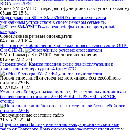
Slinex SM-07MHD – передовой функционал доступный каждому
05.авг.22 15:51
Видеодомофон Slinex SM-07MHD поистине является
уникальным устройством в своём ценовом сегменте.
Обновлённые речевые оповещатели
04.июл.22 18:14
Начат выпуск обновлённых речевых оповещателей серий ОПР-
С и ОПР-П.
5 Мп IP-камера SV3210R2 уличного исполнения
01.июн.22 21:03
Рекомендуем! Камера предназначена для эксплуатации в
диапазоне температур от -40 до +60°C.
Пополнение линейки стоечных источников бесперебойного
питания 220 В
04.мая.22 10:27
Компания «Болид» начала поставку более мощных источников
бесперебойного питания 220 В BOLID UPS-3001 в RACK
стойку.
Эвакуационные световые табло
31.мая.22 22:04
Представляем Вашему вниманию эвакуационные световые
табло от Торгового Дома омского завода-изготовителя систем