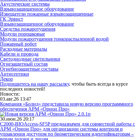
Акустические системы
Взрывозащищенное оборудование
Извещатели пожарные взрывозащищенные
ГК Эрвист
Взрывозащищенное оборудование
Средства пожаротушения
Модули порошковые
Модули пожаротушения тонкораспыленной водой
Пожарный робот
Расходные материалы
Кабели и провода
Светодиодные светильники
Огнезащитный состав
Огнебиозащитные составы
Антисептики
Декор
Подпишитесь на нашу рассылку
, чтобы быть всегда в курсе
последних новостей!
Новости:
03.авг.26 13:47
Компания «Болид» представила новую версию программного
обеспечения АРМ «Орион Про»
30.июн.26 20:17
С2000-BIOAccess-SF5P предназначен для совместной работы с
АРМ «Орион Про» для организации системы контроля и
управления доступом по биометрическим идентификаторам –
венам ладони и лицам.