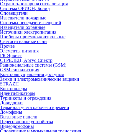
Охранно-пожарная сигнализация
Система ОРИОН, Болид
Оповещатели
Извещатели пожарные
Системы передачи извещений
Извещатели охранные
Источники электропитания
Приборы приемно-контрольные
Светосигнальные огни
Прочее
Элементы питания
ГК Эрвист
СТРЕЛЕЦ, Аргус-Спектр
Радиоканальные системы (GSM)
GSM сигнализация
Контроль управления доступом
Замки и электромеханические защелки
STRAZH
Контроллеры
Идентификаторы
Турникеты и ограждения
Доводчики
Терминал учета рабочего времени
Домофоны
Вызывные панели
Переговорные устройства
Видеодомофоны
Оповещение и музыкальная трансляция