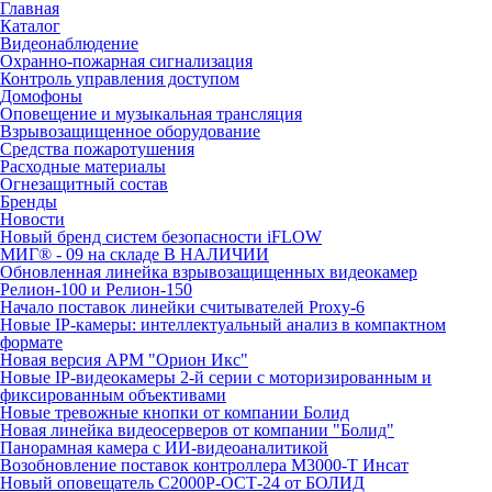
Главная
Каталог
Видеонаблюдение
Охранно-пожарная сигнализация
Контроль управления доступом
Домофоны
Оповещение и музыкальная трансляция
Взрывозащищенное оборудование
Средства пожаротушения
Расходные материалы
Огнезащитный состав
Бренды
Новости
Новый бренд систем безопасности iFLOW
МИГ® - 09 на складе В НАЛИЧИИ
Обновленная линейка взрывозащищенных видеокамер
Релион-100 и Релион-150
Начало поставок линейки считывателей Proxy-6
Новые IP-камеры: интеллектуальный анализ в компактном
формате
Новая версия АРМ "Орион Икс"
Новые IP-видеокамеры 2-й серии с моторизированным и
фиксированным объективами
Новые тревожные кнопки от компании Болид
Новая линейка видеосерверов от компании "Болид"
Панорамная камера с ИИ-видеоаналитикой
Возобновление поставок контроллера М3000-Т Инсат
Новый оповещатель С2000Р-ОСТ-24 от БОЛИД