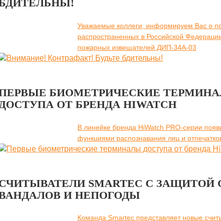
БДИТЕЛЬНЫ!
Уважаемые коллеги, информируем Вас о п
распространенных в Российской Федераци
пожарных извещателей ДИП-34А-03
ПЕРВЫЕ БИОМЕТРИЧЕСКИЕ ТЕРМИН
ДОСТУПА ОТ БРЕНДА HIWATCH
В линейке бренда HiWatch PRO-серии появ
функциями распознавания лиц и отпечатко
СЧИТЫВАТЕЛИ SMARTEC С ЗАЩИТОЙ 
ВАНДАЛОВ И НЕПОГОДЫ
Команда Smartec представляет новые счит