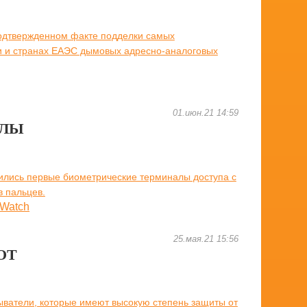
одтвержденном факте подделки самых
и и странах ЕАЭС дымовых адресно-аналоговых
01.июн.21 14:59
АЛЫ
ились первые биометрические терминалы доступа с
в пальцев.
25.мая.21 15:56
ОТ
ыватели, которые имеют высокую степень защиты от