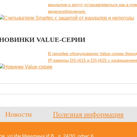
вандалов и могут устанавливаться как в по
видеонаблюдения.
НОВИНКИ VALUE-СЕРИИ
В линейке оборудования Value-серии брен
IP-камеры DS-I415 и DS-I425 с разрешение
Новости
Полезная информация
в, ул Им Мичурина И.В., д. 24/30, офис 6