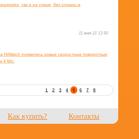
мещениях, так и на улице, без охраны и
11.мая.21 13:50
да HiWatch появились новые скоростные поворотные
м 4 Мп.
1
2
3
4
5
6
7
8
Как купить?
Контакты