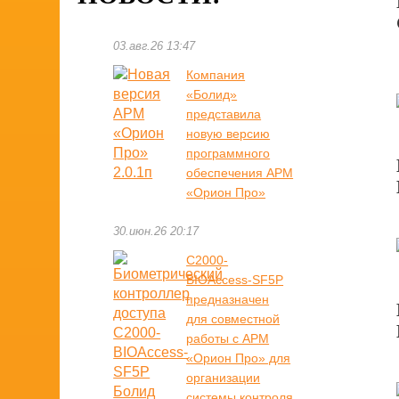
03.авг.26 13:47
Компания
«Болид»
представила
новую версию
программного
обеспечения АРМ
«Орион Про»
30.июн.26 20:17
С2000-
BIOAccess-SF5P
предназначен
для совместной
работы с АРМ
«Орион Про» для
организации
системы контроля